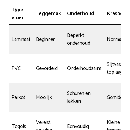
Type
Leggemak
Onderhoud
Krasbest
vloer
Beperkt
Laminaat
Beginner
Normaal
onderhoud
Slijtvaste
PVC
Gevorderd
Onderhoudsarm
toplaag
Schuren en
Parket
Moeilijk
Gemiddeld
lakken
Vereist
Kleine kan
Tegels
Eenvoudig