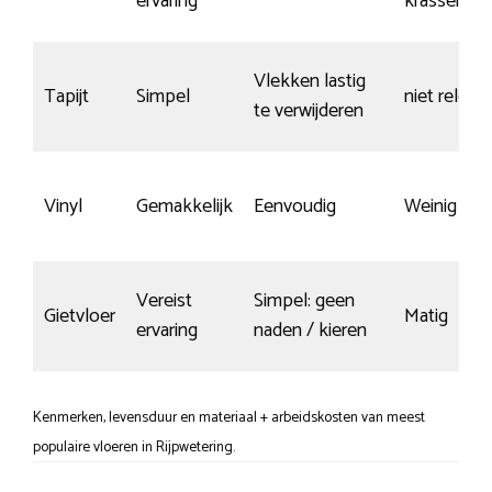
ervaring
krassen
Vlekken lastig
Tapijt
Simpel
niet releva
te verwijderen
Vinyl
Gemakkelijk
Eenvoudig
Weinig kra
Vereist
Simpel: geen
Gietvloer
Matig
ervaring
naden / kieren
Kenmerken, levensduur en materiaal + arbeidskosten van meest
populaire vloeren in Rijpwetering.