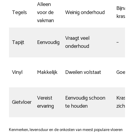
Alleen
Bijna g
Tegels
voor de
Weinig onderhoud
krassen
vakman
Vraagt veel
Tapijt
Eenvoudig
–
onderhoud
Vinyl
Makkelijk
Dweilen volstaat
Goed
Vereist
Eenvoudig schoon
Krassen
Gietvloer
ervaring
te houden
zichtbaa
Kenmerken, levensduur en de onkosten van meest populaire vloeren