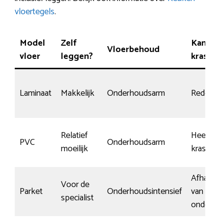
vloertegels
.
Model
Zelf
Kans o
Vloerbehoud
vloer
leggen?
krasse
Laminaat
Makkelijk
Onderhoudsarm
Redelijk
Relatief
Heel
PVC
Onderhoudsarm
moeilijk
krasbes
Afhankel
Voor de
Parket
Onderhoudsintensief
van
specialist
onderh