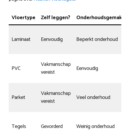
Vloertype
Zelf leggen?
Onderhoudsgemak
K
Laminaat
Eenvoudig
Beperkt onderhoud
N
Vakmanschap
PVC
Eenvoudig
H
vereist
Vakmanschap
Parket
Veel onderhoud
J
vereist
Tegels
Gevorderd
Weinig onderhoud
S