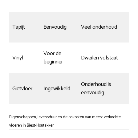
Tapijt
Eenvoudig
Veel onderhoud
i
Voor de
Vinyl
Dweilen volstaat
R
beginner
Onderhoud is
G
Gietvloer
Ingewikkeld
eenvoudig
k
Eigenschappen, levensduur en de onkosten van meest verkochte
vloeren in Biest-Houtakker.