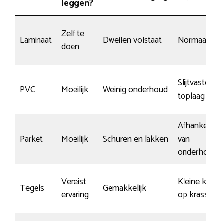
leggen?
Zelf te
Laminaat
Dweilen volstaat
Normaal
doen
Slijtvaste
PVC
Moeilijk
Weinig onderhoud
toplaag
Afhankelijk
Parket
Moeilijk
Schuren en lakken
van
onderhoud
Vereist
Kleine kans
Tegels
Gemakkelijk
ervaring
op krassen