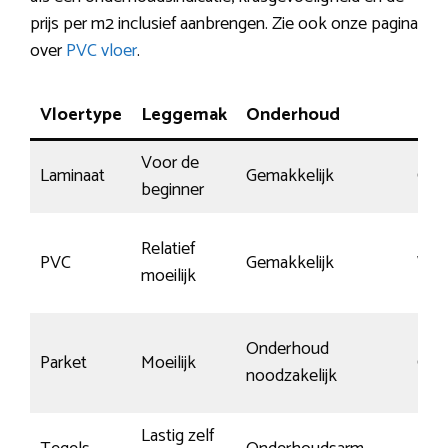
prijs per m2 inclusief aanbrengen. Zie ook onze pagina
over
PVC vloer
.
Vloertype
Leggemak
Onderhoud
Sli
Voor de
Laminaat
Gemakkelijk
Gem
beginner
Relatief
PVC
Gemakkelijk
Wein
moeilijk
Onderhoud
Parket
Moeilijk
Gem
noodzakelijk
Lastig zelf