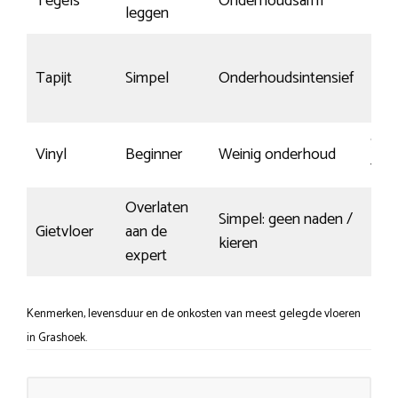
Tegels
Onderhoudsarm
Kra
leggen
Tapijt
Simpel
Onderhoudsintensief
krasv
Slij
Vinyl
Beginner
Weinig onderhoud
top
Overlaten
Simpel: geen naden /
Gietvloer
aan de
Kras
kieren
expert
Kenmerken, levensduur en de onkosten van meest gelegde vloeren
in Grashoek.