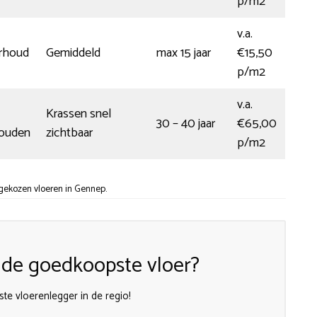
p/m2
v.a.
rhoud
Gemiddeld
max 15 jaar
€15,50
p/m2
v.a.
Krassen snel
30 – 40 jaar
€65,00
houden
zichtbaar
p/m2
 gekozen vloeren in Gennep.
k de goedkoopste vloer?
te vloerenlegger in de regio!