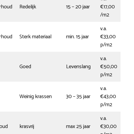
rhoud
Redelijk
15 – 20 jaar
€17,00
/m2
v.a.
rhoud
Sterk materiaal
min. 15 jaar
€33,00
p/m2
v.a.
Goed
Levenslang
€50,00
p/m2
v.a.
Weinig krassen
30 – 35 jaar
€43,00
p/m2
v.a.
houd
krasvrij
max 25 jaar
€30,00