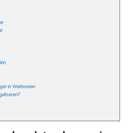
?
er
at
len
ger in Weiteveen
galiseren?