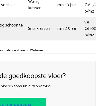
Weinig
 volstaat
min. 10 jaar
€16,50
krassen
p/m2
v.a.
ig schoon te
Snel krassen
min. 25 jaar
€61,00
p/m2
st gelegde vloeren in Weiteveen.
n de goedkoopste vloer?
e vloerenlegger uit jouw omgeving!
ELIJK PRIJZEN