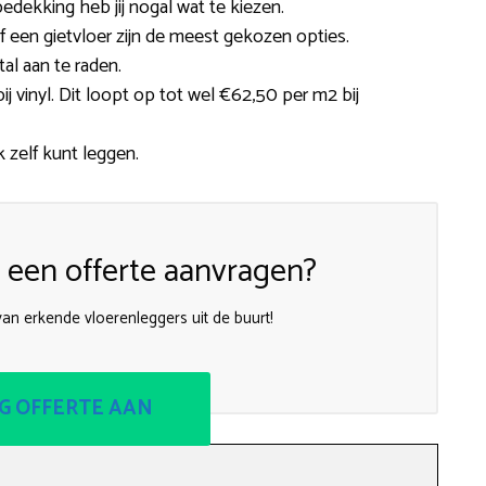
dekking heb jij nogal wat te kiezen.
l of een gietvloer zijn de meest gekozen opties.
al aan te raden.
j vinyl. Dit loopt op tot wel €62,50 per m2 bij
k zelf kunt leggen.
een offerte aanvragen?
 van erkende vloerenleggers uit de buurt!
G OFFERTE AAN