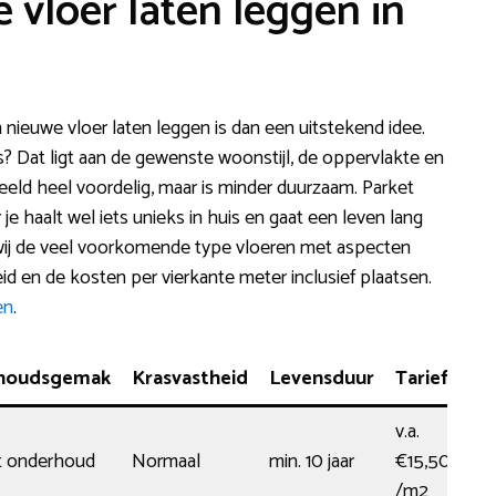
 vloer laten leggen in
n nieuwe vloer laten leggen is dan een uitstekend idee.
is? Dat ligt aan de gewenste woonstijl, de oppervlakte en
eeld heel voordelig, maar is minder duurzaam. Parket
je haalt wel iets unieks in huis en gaat een leven lang
wij de veel voorkomende type vloeren met aspecten
d en de kosten per vierkante meter inclusief plaatsen.
en
.
houdsgemak
Krasvastheid
Levensduur
Tarief
v.a.
t onderhoud
Normaal
min. 10 jaar
€15,50
/m2