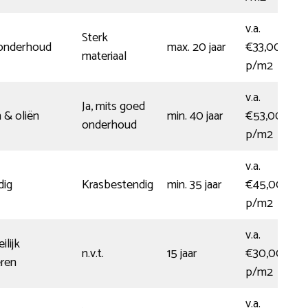
v.a.
Sterk
 onderhoud
max. 20 jaar
€33,00
materiaal
p/m2
v.a.
Ja, mits goed
 & oliën
min. 40 jaar
€53,00
onderhoud
p/m2
v.a.
dig
Krasbestendig
min. 35 jaar
€45,00
p/m2
v.a.
ilijk
n.v.t.
15 jaar
€30,00
eren
p/m2
v.a.