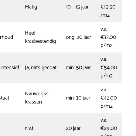
Matig
10 – 15 jaar
€15,50
/m2
v.a.
Heel
erhoud
ong. 20 jaar
€33,00
krasbestendig
p/m2
v.a.
ntensief
Ja, mits gecoat
min. 50 jaar
€54,00
p/m2
v.a.
Nauwelijks
staat
min. 30 jaar
€42,00
krassen
p/m2
v.a.
n.v.t.
20 jaar
€29,00