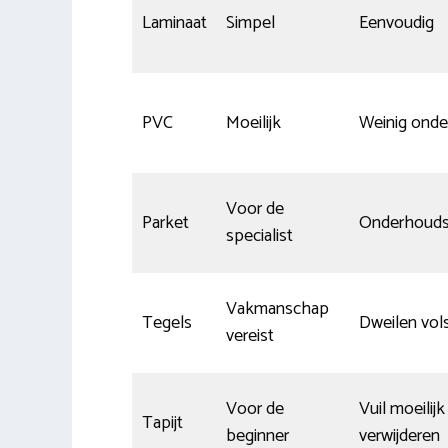
Laminaat
Simpel
Eenvoudig
PVC
Moeilijk
Weinig ond
Voor de
Parket
Onderhoudsi
specialist
Vakmanschap
Tegels
Dweilen vol
vereist
Voor de
Vuil moeilijk
Tapijt
beginner
verwijderen