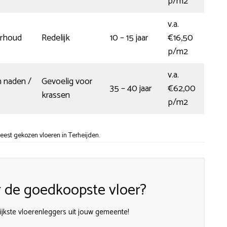
p/m2
v.a.
erhoud
Redelijk
10 – 15 jaar
€16,50
p/m2
v.a.
n naden /
Gevoelig voor
35 – 40 jaar
€62,00
krassen
p/m2
eest gekozen vloeren in Terheijden.
 de goedkoopste vloer?
lijkste vloerenleggers uit jouw gemeente!