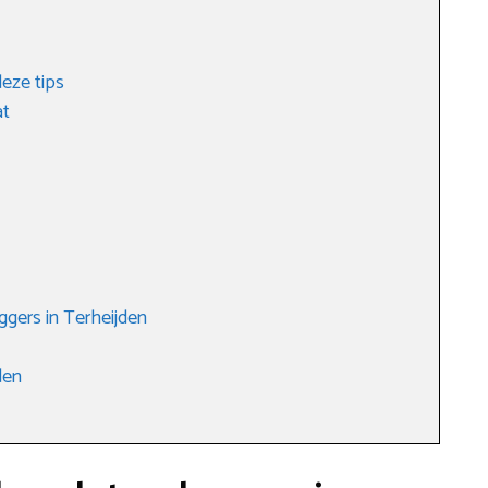
eze tips
at
gers in Terheijden
den