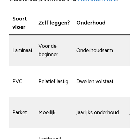
Soort
Zelf leggen?
Onderhoud
Kra
vloer
Voor de
Laminaat
Onderhoudsarm
Mat
beginner
Hee
PVC
Relatief lastig
Dweilen volstaat
kra
Parket
Moeilijk
Jaarlijks onderhoud
Ja, 