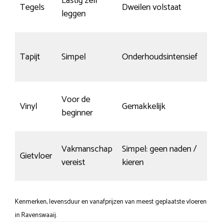
Lastig zelf
Nau
Tegels
Dweilen volstaat
leggen
kra
Tapijt
Simpel
Onderhoudsintensief
krasv
Voor de
Rede
Vinyl
Gemakkelijk
beginner
kras
Vakmanschap
Simpel: geen naden /
Gietvloer
Kras
vereist
kieren
Kenmerken, levensduur en vanafprijzen van meest geplaatste vloeren
in Ravenswaaij.