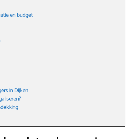
tuatie en budget
n
ers in Dijken
galiseren?
edekking