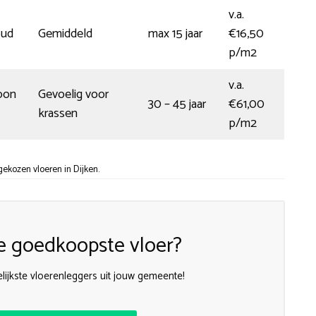
v.a.
oud
Gemiddeld
max 15 jaar
€16,50
p/m2
v.a.
oon
Gevoelig voor
30 – 45 jaar
€61,00
krassen
p/m2
ekozen vloeren in Dijken.
e goedkoopste vloer?
lijkste vloerenleggers uit jouw gemeente!