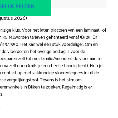
ELIJK PRIJZEN
gustus 2026)
ijzige klus. Voor het laten plaatsen van een laminaat- of
n 30 M2worden tarieven gehanteerd vanaf €525. En
o’n €1.550. Het kan wel een stuk voordeliger. Om en
 de vloerder en het overige bedrag is voor de
 besparen zelf (of met familie/vrienden) de vloer aan te
t prima zelf doen (mits je een beetje handig bent). Heb je
n contact op met vakkundige vloerenleggers in uit de
nze vergelijkingstool. Tevens is het slim om
erenwinkels in Dijken
te zoeken. Regelmatig is er
s.
r