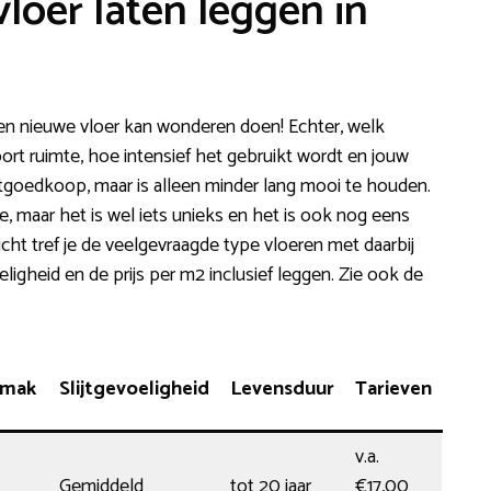
loer laten leggen in
en nieuwe vloer kan wonderen doen! Echter, welk
oort ruimte, hoe intensief het gebruikt wordt en jouw
otgoedkoop, maar is alleen minder lang mooi te houden.
je, maar het is wel iets unieks en het is ook nog eens
ht tref je de veelgevraagde type vloeren met daarbij
igheid en de prijs per m2 inclusief leggen. Zie ook de
emak
Slijtgevoeligheid
Levensduur
Tarieven
v.a.
Gemiddeld
tot 20 jaar
€17,00