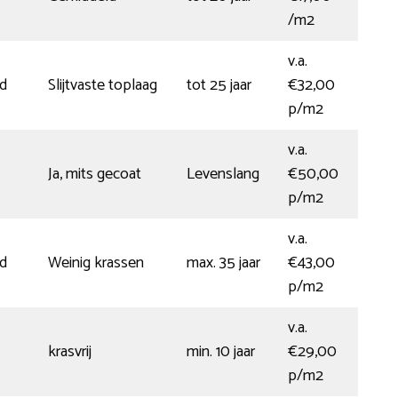
/m2
v.a.
d
Slijtvaste toplaag
tot 25 jaar
€32,00
p/m2
v.a.
Ja, mits gecoat
Levenslang
€50,00
p/m2
v.a.
d
Weinig krassen
max. 35 jaar
€43,00
p/m2
v.a.
krasvrij
min. 10 jaar
€29,00
p/m2