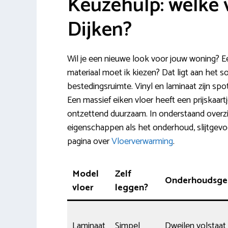
Keuzehulp: welke v
Dijken?
Wil je een nieuwe look voor jouw woning? E
materiaal moet ik kiezen? Dat ligt aan het s
bestedingsruimte. Vinyl en laminaat zijn sp
Een massief eiken vloer heeft een prijskaart
ontzettend duurzaam. In onderstaand overzic
eigenschappen als het onderhoud, slijtgevoel
pagina over
Vloerverwarming
.
Model
Zelf
Onderhoudsg
vloer
leggen?
Laminaat
Simpel
Dweilen volstaat