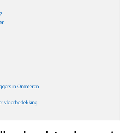
?
er
eggers in Ommeren
er vloerbedekking