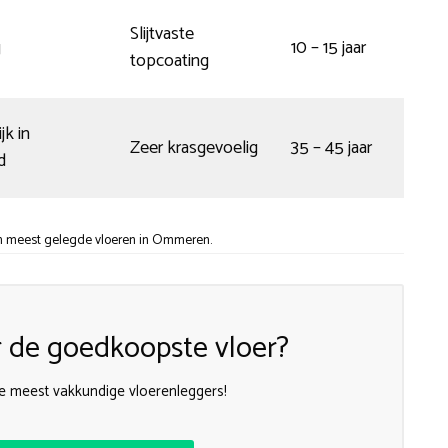
v.a.
Slijtvaste
g
10 – 15 jaar
€16,5
topcoating
p/m2
v.a.
jk in
Zeer krasgevoelig
35 – 45 jaar
€65,
d
p/m2
an meest gelegde vloeren in Ommeren.
 de goedkoopste vloer?
e meest vakkundige vloerenleggers!