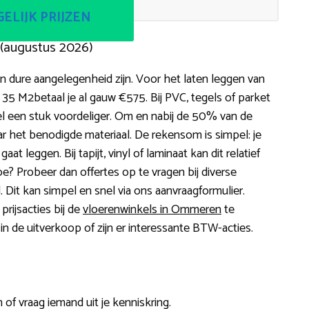
ELIJK PRIJZEN
(augustus 2026)
 dure aangelegenheid zijn. Voor het laten leggen van
 35 M2betaal je al gauw €575. Bij PVC, tegels of parket
l een stuk voordeliger. Om en nabij de 50% van de
ar het benodigde materiaal. De rekensom is simpel: je
aat leggen. Bij tapijt, vinyl of laminaat kan dit relatief
e? Probeer dan offertes op te vragen bij diverse
. Dit kan simpel en snel via ons aanvraagformulier.
rijsacties bij de
vloerenwinkels in Ommeren
te
 in de uitverkoop of zijn er interessante BTW-acties.
of vraag iemand uit je kenniskring.