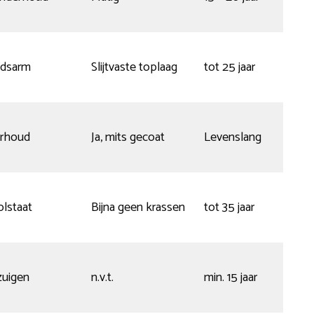
/m2
v.a.
dsarm
Slijtvaste toplaag
tot 25 jaar
€31,0
p/m2
v.a.
erhoud
Ja, mits gecoat
Levenslang
€54,
p/m2
v.a.
olstaat
Bijna geen krassen
tot 35 jaar
€40,
p/m2
v.a.
zuigen
n.v.t.
min. 15 jaar
€25,
p/m2