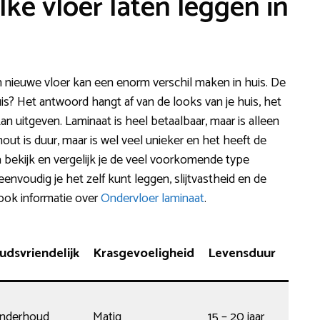
lke vloer laten leggen in
n nieuwe vloer kan een enorm verschil maken in huis. De
huis? Het antwoord hangt af van de looks van je huis, het
an uitgeven. Laminaat is heel betaalbaar, maar is alleen
ut is duur, maar is wel veel unieker en het heeft de
 bekijk en vergelijk je de veel voorkomende type
nvoudig je het zelf kunt leggen, slijtvastheid en de
 ook informatie over
Ondervloer laminaat
.
dsvriendelijk
Krasgevoeligheid
Levensduur
Tarie
v.a.
onderhoud
Matig
15 – 20 jaar
€17,5