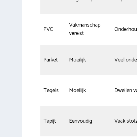
Vakmanschap
PVC
Onderhou
vereist
Parket
Moeilijk
Veel ond
Tegels
Moeilijk
Dweilen v
Tapijt
Eenvoudig
Vaak stof