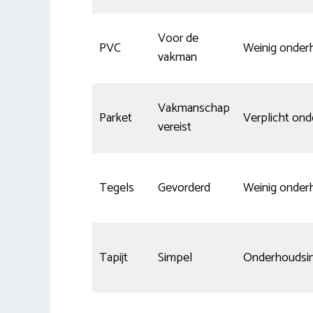
Voor de
PVC
Weinig onder
vakman
Vakmanschap
Parket
Verplicht on
vereist
Tegels
Gevorderd
Weinig onder
Tapijt
Simpel
Onderhoudsin