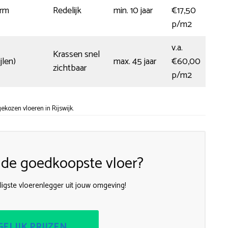
rm
Redelijk
min. 10 jaar
€17,50
p/m2
v.a.
Krassen snel
jlen)
max. 45 jaar
€60,00
zichtbaar
p/m2
kozen vloeren in Rijswijk.
k de goedkoopste vloer?
igste vloerenlegger uit jouw omgeving!
ELIJK PRIJZEN