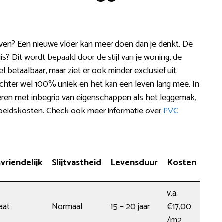
even? Een nieuwe vloer kan meer doen dan je denkt. De
uis? Dit wordt bepaald door de stijl van je woning, de
 betaalbaar, maar ziet er ook minder exclusief uit.
s echter wel 100% uniek en het kan een leven lang mee. In
eren met inbegrip van eigenschappen als het leggemak,
arbeidskosten. Check ook meer informatie over
PVC
riendelijk
Slijtvastheid
Levensduur
Kosten
v.a.
aat
Normaal
15 – 20 jaar
€17,00
/m2