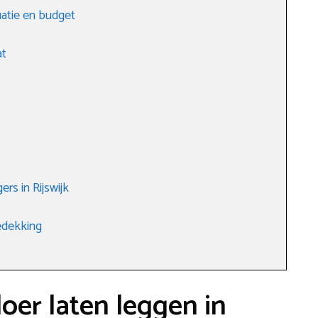
tuatie en budget
at
rs in Rijswijk
edekking
loer laten leggen in