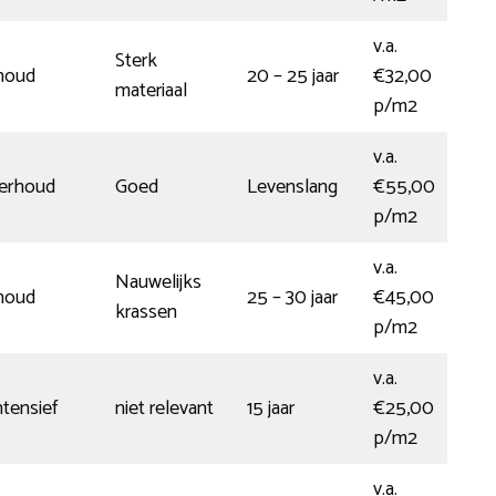
v.a.
Sterk
houd
20 – 25 jaar
€32,00
materiaal
p/m2
v.a.
derhoud
Goed
Levenslang
€55,00
p/m2
v.a.
Nauwelijks
houd
25 – 30 jaar
€45,00
krassen
p/m2
v.a.
tensief
niet relevant
15 jaar
€25,00
p/m2
v.a.