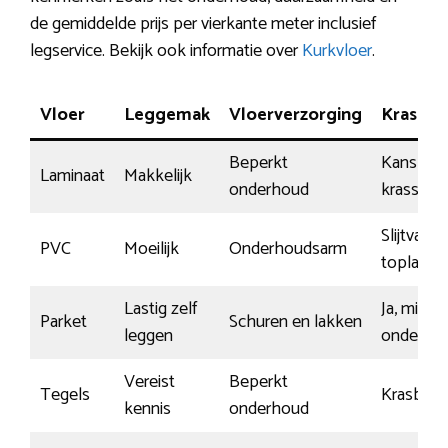
de gemiddelde prijs per vierkante meter inclusief
legservice. Bekijk ook informatie over
Kurkvloer
.
Vloer
Leggemak
Vloerverzorging
Krasbes
Beperkt
Kans op
Laminaat
Makkelijk
onderhoud
krassen
Slijtvaste
PVC
Moeilijk
Onderhoudsarm
toplaag
Lastig zelf
Ja, mits 
Parket
Schuren en lakken
leggen
onderho
Vereist
Beperkt
Tegels
Krasbest
kennis
onderhoud