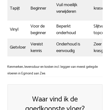
Vuil moeilijk
Tapijt
Beginner
krasvrij
verwijderen
Voor de
Beperkt
Slijtvaste
Vinyl
beginner
onderhoud
topcoati
Vereist
Onderhoud is
Zeer
Gietvloer
kennis
eenvoudig
krasgevo
Kenmerken, levensduur en kosten incl. leggen van meest gelegde
vloeren in Egmond aan Zee.
Waar vind ik de
goedkoopste vloer?