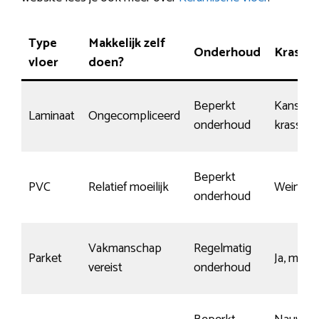
Type
Makkelijk zelf
Onderhoud
Krasbe
vloer
doen?
Beperkt
Kans op
Laminaat
Ongecompliceerd
onderhoud
krassen
Beperkt
PVC
Relatief moeilijk
Weinig k
onderhoud
Vakmanschap
Regelmatig
Parket
Ja, mits 
vereist
onderhoud