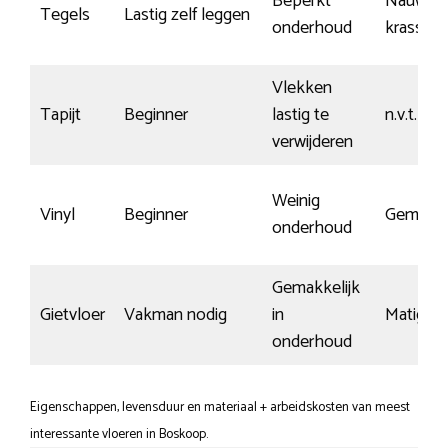
Beperkt
Nauwelij
Tegels
Lastig zelf leggen
onderhoud
krassen
Vlekken
Tapijt
Beginner
lastig te
n.v.t.
verwijderen
Weinig
Vinyl
Beginner
Gemidde
onderhoud
Gemakkelijk
Gietvloer
Vakman nodig
in
Matig
onderhoud
Eigenschappen, levensduur en materiaal + arbeidskosten van meest
interessante vloeren in Boskoop.