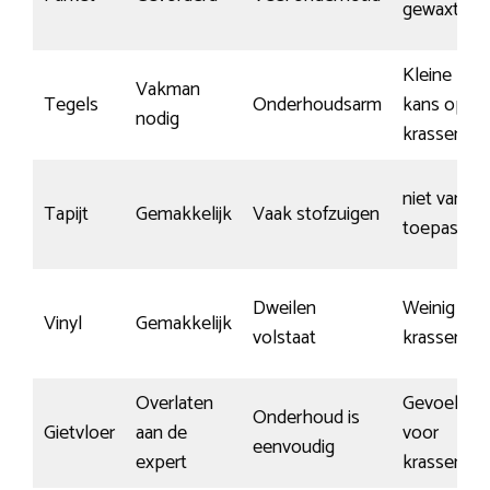
gewaxt
Kleine
Vakman
Tegels
Onderhoudsarm
kans op
nodig
krassen
niet van
Tapijt
Gemakkelijk
Vaak stofzuigen
toepassing
Dweilen
Weinig
Vinyl
Gemakkelijk
volstaat
krassen
Overlaten
Gevoelig
Onderhoud is
Gietvloer
aan de
voor
eenvoudig
expert
krassen