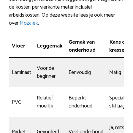
de kosten per vierkante meter inclusief
arbeidskosten. Op deze website lees je ook meer
over
Mozaïek
.
Gemak van
Kans op
Vloer
Leggemak
onderhoud
krassen
Voor de
Laminaat
Eenvoudig
Matig
beginner
Relatief
Beperkt
Speciale
PVC
moeilijk
onderhoud
slijtlaag
Ja, mits
Parket
Gevorderd
Veel onderhoud