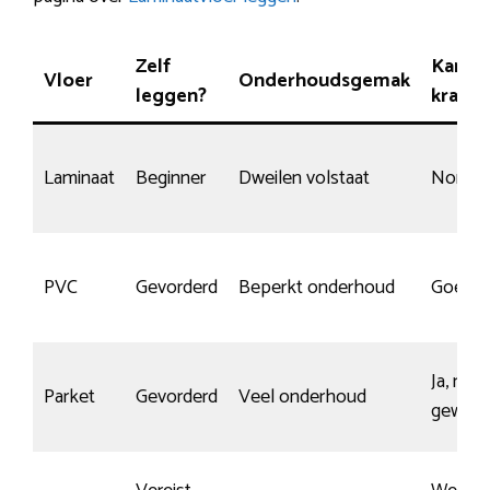
Zelf
Kans 
Vloer
Onderhoudsgemak
leggen?
krasse
Laminaat
Beginner
Dweilen volstaat
Normaa
PVC
Gevorderd
Beperkt onderhoud
Goed
Ja, mits
Parket
Gevorderd
Veel onderhoud
gewaxt