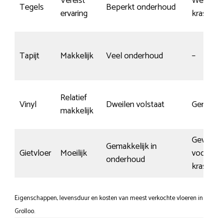
Vereist
Weinig
Tegels
Beperkt onderhoud
ervaring
krasse
Tapijt
Makkelijk
Veel onderhoud
–
Relatief
Vinyl
Dweilen volstaat
Gemidd
makkelijk
Gevoel
Gemakkelijk in
Gietvloer
Moeilijk
voor
onderhoud
krasse
Eigenschappen, levensduur en kosten van meest verkochte vloeren in
Grolloo.