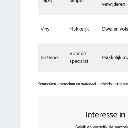
Tapijt
Simpel
verwijderen
Vinyl
Makkelijk
Dweilen vols
Voor de
Gietvloer
Makkelijk (dw
specialist
Kenmerken, levensduur en materiaal + arbeidskosten van
Interesse i
Bekijk en vergelijk de aantre