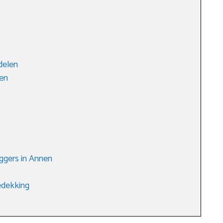
delen
len
ggers in Annen
edekking