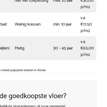
niet van toepassing
max 20 jaar
€30,00
p/m2
v.a.
taat
Weinig krassen
min. 10 jaar
€17,50
p/m2
v.a.
ijlen)
Matig
30 – 45 jaar
€65,00
p/m2
 meest populaire vloeren in Annen.
n de goedkoopste vloer?
kkelijkste vloerenleggers uit jouw gemeente!