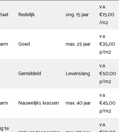
v.a.
taat
Redelijk
ong. 15 jaar
€15,00
/m2
v.a.
arm
Goed
max. 25 jaar
€35,00
p/m2
v.a.
Gemiddeld
Levenslang
€50,00
p/m2
v.a.
arm
Nauwelijks krassen
max. 40 jaar
€45,00
p/m2
v.a.
ig te