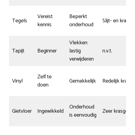
Vereist
Beperkt
Tegels
Slijt- en krasva
kennis
onderhoud
Vlekken
Tapijt
Beginner
lastig
n.v.t.
verwijderen
Zelf te
Vinyl
Gemakkelijk
Redelijk krasva
doen
Onderhoud
Gietvloer
Ingewikkeld
Zeer krasgevoe
is eenvoudig