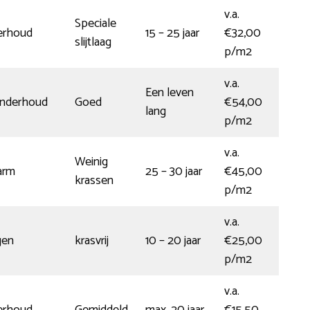
v.a.
Speciale
erhoud
15 – 25 jaar
€32,00
slijtlaag
p/m2
v.a.
Een leven
onderhoud
Goed
€54,00
lang
p/m2
v.a.
Weinig
arm
25 – 30 jaar
€45,00
krassen
p/m2
v.a.
gen
krasvrij
10 – 20 jaar
€25,00
p/m2
v.a.
erhoud
Gemiddeld
max. 20 jaar
€15,50