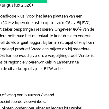
 (augustus 2026)
goedkope klus. Voor het laten plaatsen van een
an 30 M2 lopen de kosten op tot zo’n €625. Bij PVC,
kunt zeker besparingen realiseren. Ongeveer 50% van de
dere helft naar het materiaal. Je kunt dus een enorme
f de vloer gaat leggen. Bij laminaat, tapijt of vinyl kan
ect gelegd product? Vraag dan prijzen op bij meerdere
 Dat kan eenvoudig via onze vergelijkingstool. Verder is
s bij regionale
vloerenwinkels in Landerum
te
 in de uitverkoop of zijn er BTW-acties.
 of vraag een buurman / vriend.
ecialiseerde vloerwinkels.
 plinten, ondervloer, vloer en leggen bij 1 winkel.