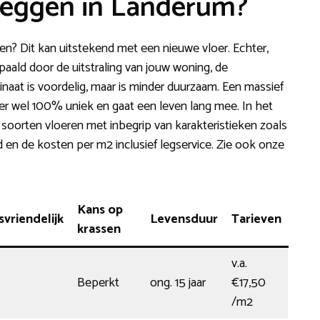
 leggen in Landerum?
en? Dit kan uitstekend met een nieuwe vloer. Echter,
paald door de uitstraling van jouw woning, de
naat is voordelig, maar is minder duurzaam. Een massief
chter wel 100% uniek en gaat een leven lang mee. In het
 soorten vloeren met inbegrip van karakteristieken zoals
en de kosten per m2 inclusief legservice. Zie ook onze
Kans op
vriendelijk
Levensduur
Tarieven
krassen
v.a.
Beperkt
ong. 15 jaar
€17,50
/m2