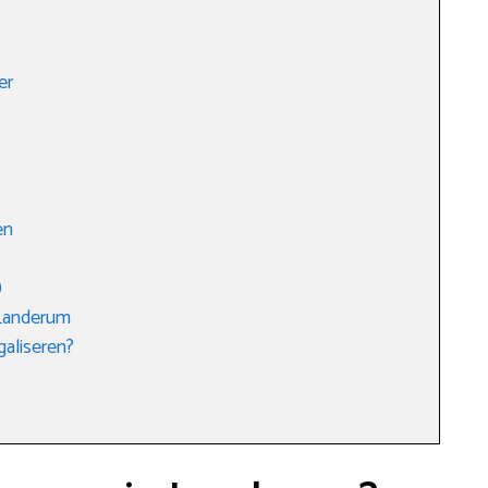
er
en
)
 Landerum
galiseren?