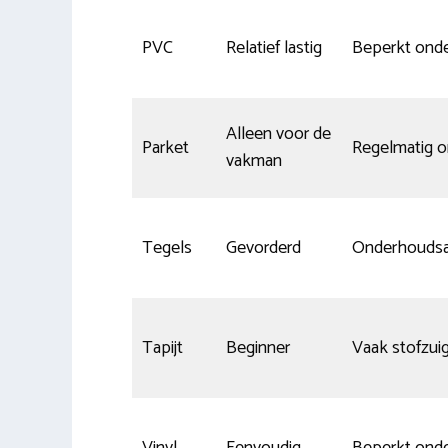
PVC
Relatief lastig
Beperkt ond
Alleen voor de
Parket
Regelmatig 
vakman
Tegels
Gevorderd
Onderhouds
Tapijt
Beginner
Vaak stofzui
Vinyl
Eenvoudig
Beperkt ond