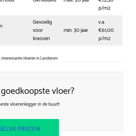
p/m2
Gevoelig
v.a.
in
voor
min. 30 jaar
€61,00
krassen
p/m2
 interessante vloeren in Landerum.
 goedkoopste vloer?
beste vloerenlegger in de buurt!
ELIJK PRIJZEN