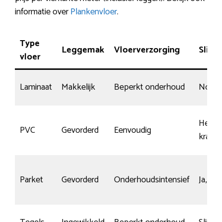
informatie over
Plankenvloer
.
Type
Leggemak
Vloerverzorging
Slijt
vloer
Laminaat
Makkelijk
Beperkt onderhoud
Norma
Heel
PVC
Gevorderd
Eenvoudig
krasb
Parket
Gevorderd
Onderhoudsintensief
Ja, mi