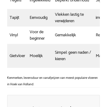
Tegels
Ingewikkeld
Beperkt onderhoud
Slijt- 
Vlekken lastig te
Tapijt
Eenvoudig
irrelev
verwijderen
Voor de
Vinyl
Gemakkelijk
Redeli
beginner
Simpel: geen naden /
Gietvloer
Moeilijk
Matig
kieren
Kenmerken, levensduur en vanafprijzen van meest populaire vloeren
in Hoek van Holland.