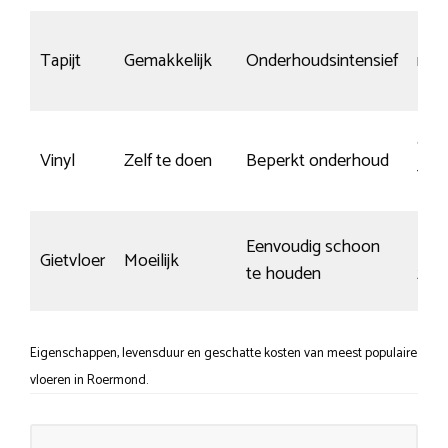
Tapijt
Gemakkelijk
Onderhoudsintensief
niet
Slij
Vinyl
Zelf te doen
Beperkt onderhoud
top
Eenvoudig schoon
Kras
Gietvloer
Moeilijk
te houden
zich
Eigenschappen, levensduur en geschatte kosten van meest populaire
vloeren in Roermond.