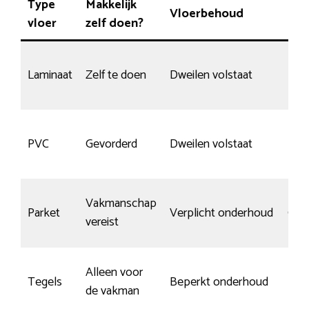
Type
Makkelijk
Vloerbehoud
Slij
vloer
zelf doen?
Laminaat
Zelf te doen
Dweilen volstaat
Mat
Hee
PVC
Gevorderd
Dweilen volstaat
kra
Vakmanschap
Parket
Verplicht onderhoud
Goe
vereist
Alleen voor
Bijn
Tegels
Beperkt onderhoud
de vakman
kra