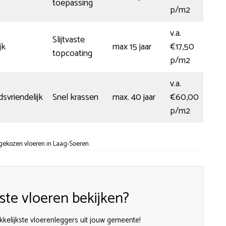
toepassing
p/m2
v.a.
Slijtvaste
jk
max 15 jaar
€17,50
topcoating
p/m2
v.a.
svriendelijk
Snel krassen
max. 40 jaar
€60,00
p/m2
gekozen vloeren in Laag-Soeren.
te vloeren bekijken?
kelijkste vloerenleggers uit jouw gemeente!