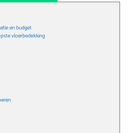
tuatie en budget
oopste vloerbedekking
oeren