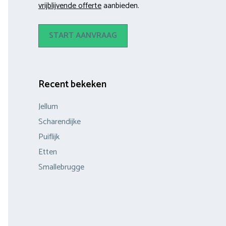
vrijblijvende offerte
aanbieden.
START AANVRAAG
Recent bekeken
Jellum
Scharendijke
Puiflijk
Etten
Smallebrugge