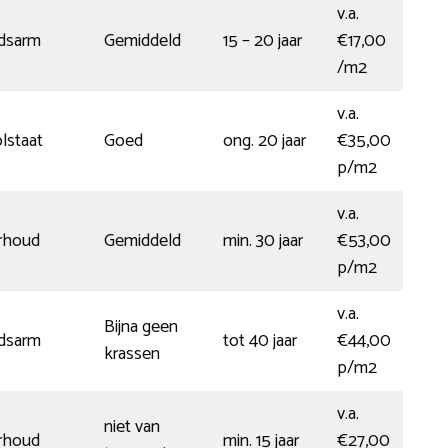
v.a.
dsarm
Gemiddeld
15 – 20 jaar
€17,00
/m2
v.a.
lstaat
Goed
ong. 20 jaar
€35,00
p/m2
v.a.
rhoud
Gemiddeld
min. 30 jaar
€53,00
p/m2
v.a.
Bijna geen
dsarm
tot 40 jaar
€44,00
krassen
p/m2
v.a.
niet van
rhoud
min. 15 jaar
€27,00