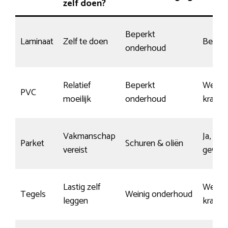
zelf doen?
Beperkt
Laminaat
Zelf te doen
Beper
onderhoud
Relatief
Beperkt
Weinig
PVC
moeilijk
onderhoud
krasse
Vakmanschap
Ja, mit
Parket
Schuren & oliën
vereist
gewax
Lastig zelf
Weinig
Tegels
Weinig onderhoud
leggen
krasse