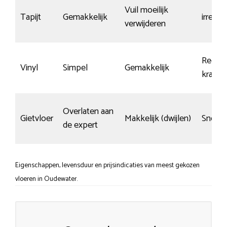
Vuil moeilijk
Tapijt
Gemakkelijk
irrelev
verwijderen
Redelij
Vinyl
Simpel
Gemakkelijk
krasva
Overlaten aan
Gietvloer
Makkelijk (dwijlen)
Snel k
de expert
Eigenschappen, levensduur en prijsindicaties van meest gekozen
vloeren in Oudewater.