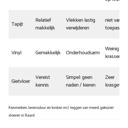
Relatief
Vlekken lastig
niet van
Tapijt
makkelijk
verwijderen
toepassing
Weinig
Vinyl
Gemakkelijk
Onderhoudsarm
krassen
Vereist
Simpel: geen
Zeer
Gietvloer
kennis
naden / kieren
krasgevoel
Kenmerken, levensduur en kosten incl. leggen van meest gekozen
vloeren in Raard.