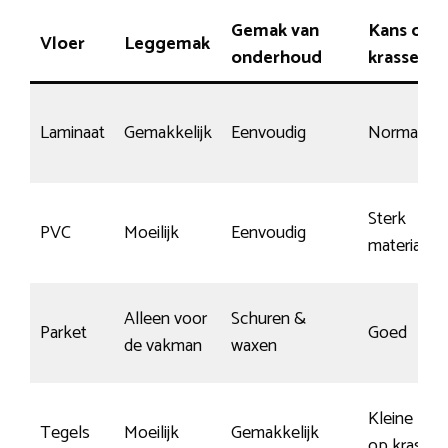
Gemak van
Kans op
Vloer
Leggemak
onderhoud
krassen
Laminaat
Gemakkelijk
Eenvoudig
Normaal
Sterk
PVC
Moeilijk
Eenvoudig
materiaal
Alleen voor
Schuren &
Parket
Goed
de vakman
waxen
Kleine kan
Tegels
Moeilijk
Gemakkelijk
op krassen