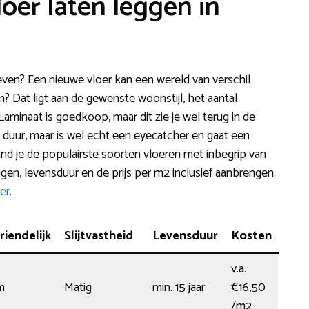
loer laten leggen in
en? Een nieuwe vloer kan een wereld van verschil
? Dat ligt aan de gewenste woonstijl, het aantal
Laminaat is goedkoop, maar dit zie je wel terug in de
g duur, maar is wel echt een eyecatcher en gaat een
vind je de populairste soorten vloeren met inbegrip van
gen, levensduur en de prijs per m2 inclusief aanbrengen.
er
.
iendelijk
Slijtvastheid
Levensduur
Kosten
v.a.
m
Matig
min. 15 jaar
€16,50
/m2