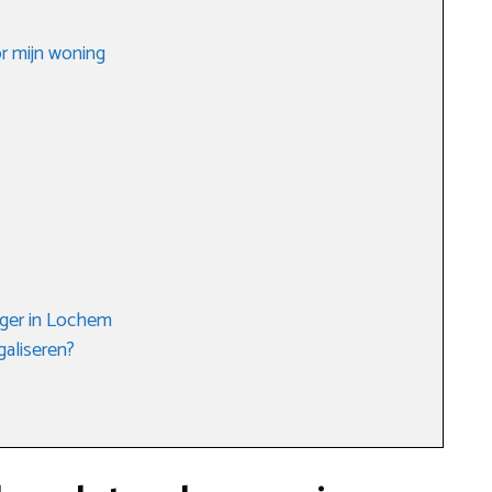
or mijn woning
gger in Lochem
galiseren?