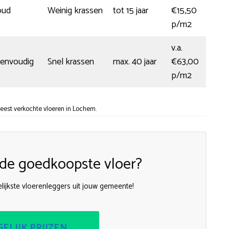
oud
Weinig krassen
tot 15 jaar
€15,50
p/m2
v.a.
eenvoudig
Snel krassen
max. 40 jaar
€63,00
p/m2
eest verkochte vloeren in Lochem.
n de goedkoopste vloer?
lijkste vloerenleggers uit jouw gemeente!
ELIJK PRIJZEN