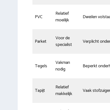
Relatief
PVC
Dweilen volsta
moeilijk
Voor de
Parket
Verplicht onde
specialist
Vakman
Tegels
Beperkt onder
nodig
Relatief
Tapijt
Vaak stofzuige
makkelijk