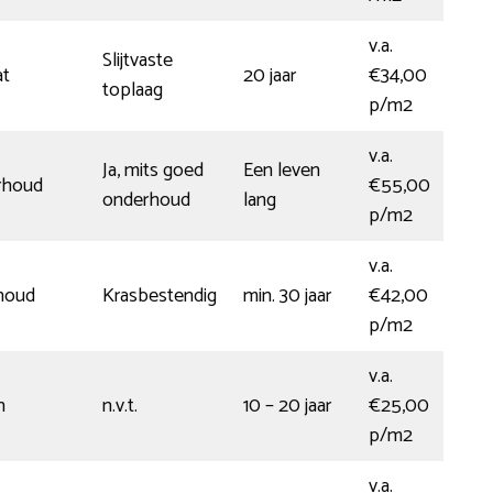
v.a.
Slijtvaste
at
20 jaar
€34,00
toplaag
p/m2
v.a.
Ja, mits goed
Een leven
rhoud
€55,00
onderhoud
lang
p/m2
v.a.
houd
Krasbestendig
min. 30 jaar
€42,00
p/m2
v.a.
n
n.v.t.
10 – 20 jaar
€25,00
p/m2
v.a.