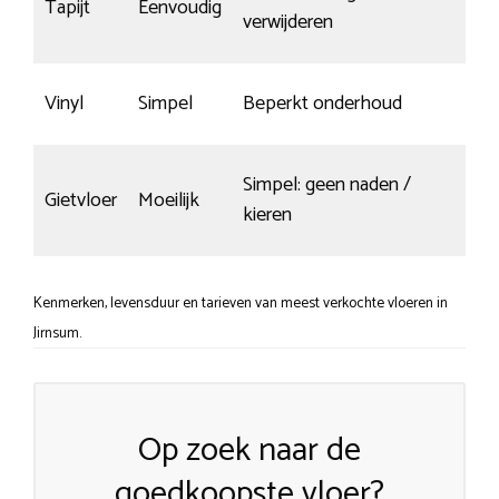
Tapijt
Eenvoudig
irr
verwijderen
Vinyl
Simpel
Beperkt onderhoud
Red
Simpel: geen naden /
Kra
Gietvloer
Moeilijk
kieren
zic
Kenmerken, levensduur en tarieven van meest verkochte vloeren in
Jirnsum.
Op zoek naar de
goedkoopste vloer?