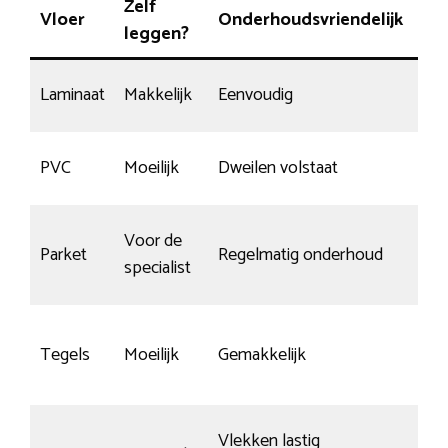
Zelf
Vloer
Onderhoudsvriendelijk
Sli
leggen?
Laminaat
Makkelijk
Eenvoudig
Bep
PVC
Moeilijk
Dweilen volstaat
Go
Voor de
Ja,
Parket
Regelmatig onderhoud
specialist
on
Tegels
Moeilijk
Gemakkelijk
Slij
Vlekken lastig