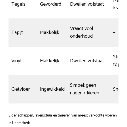
Nauwel
Tegels
Gevorderd
Dweilen volstaat
krasse
Vraagt veel
Tapijt
Makkelijk
–
onderhoud
Slijtva
Vinyl
Makkelijk
Dweilen volstaat
topcoa
Simpel: geen
Gietvloer
Ingewikkeld
Snel k
naden / kieren
Eigenschappen, levensduur en tarieven van meest verkochte vloeren
in Heemskerk.