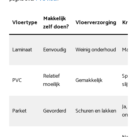
Makkelijk
Vloertype
Vloerverzorging
Krasv
zelf doen?
Laminaat
Eenvoudig
Weinig onderhoud
Matig
Relatief
Specia
PVC
Gemakkelijk
moeilijk
slijtlaa
Ja, mi
Parket
Gevorderd
Schuren en lakken
onder