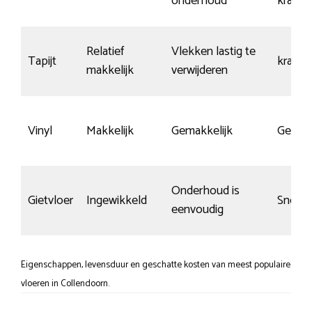
onderhoud
krasse
Relatief
Vlekken lastig te
Tapijt
krasvrij
makkelijk
verwijderen
Vinyl
Makkelijk
Gemakkelijk
Gemid
Onderhoud is
Gietvloer
Ingewikkeld
Snel k
eenvoudig
Eigenschappen, levensduur en geschatte kosten van meest populaire
vloeren in Collendoorn.