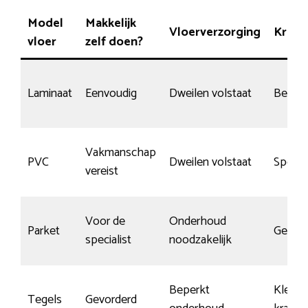
Model
Makkelijk
Vloerverzorging
Krasg
vloer
zelf doen?
Laminaat
Eenvoudig
Dweilen volstaat
Beper
Vakmanschap
PVC
Dweilen volstaat
Special
vereist
Voor de
Onderhoud
Parket
Gemid
specialist
noodzakelijk
Beperkt
Kleine
Tegels
Gevorderd