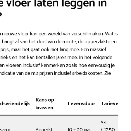
 vloer laten leggen in
?
 nieuwe vloer kan een wereld van verschil maken. Wat is
t hangt af van het doel van de ruimte, de oppervlakte en
prijs, maar het gaat ook niet lang mee. Een massief
 unieks en het kan tientallen jaren mee. In het volgende
n vloeren inclusief kenmerken zoals hoe eenvoudig je
dicatie van de m2 prijzen inclusief arbeidskosten. Zie
Kans op
svriendelijk
Levensduur
Tarieven
krassen
v.a.
sarm
Beperkt
10 – 20 jaar
€17,50