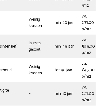
/m2
v.a.
Weinig
min. 20 jaar
€33,00
krassen
p/m2
v.a.
Ja, mits
intensief
min. 45 jaar
€55,00
gecoat
p/m2
v.a.
Weinig
erhoud
tot 40 jaar
€45,00
krassen
p/m2
v.a.
tig te
–
min. 10 jaar
€27,00
p/m2