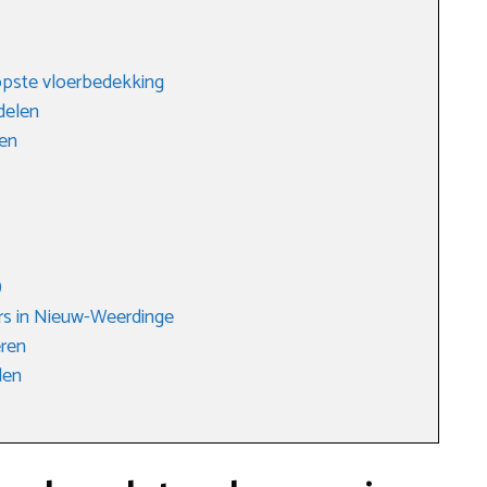
oopste vloerbedekking
delen
len
)
rs in Nieuw-Weerdinge
eren
den