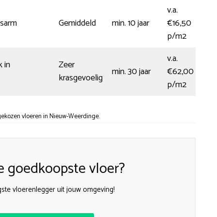
v.a.
sarm
Gemiddeld
min. 10 jaar
€16,50
p/m2
v.a.
 in
Zeer
min. 30 jaar
€62,00
krasgevoelig
p/m2
gekozen vloeren in Nieuw-Weerdinge.
e goedkoopste vloer?
gste vloerenlegger uit jouw omgeving!