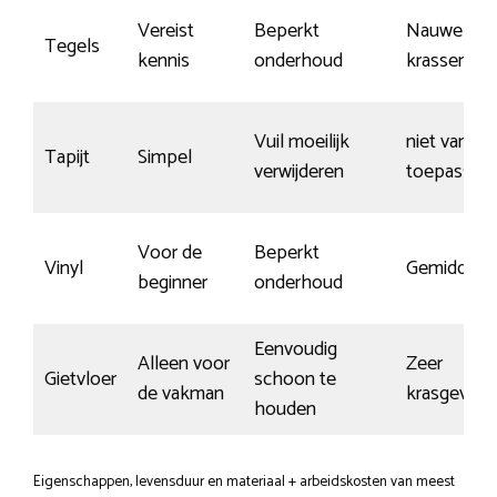
Vereist
Beperkt
Nauwelijks
Tegels
kennis
onderhoud
krassen
Vuil moeilijk
niet van
Tapijt
Simpel
verwijderen
toepassing
Voor de
Beperkt
Vinyl
Gemiddeld
beginner
onderhoud
Eenvoudig
Alleen voor
Zeer
Gietvloer
schoon te
de vakman
krasgevoel
houden
Eigenschappen, levensduur en materiaal + arbeidskosten van meest