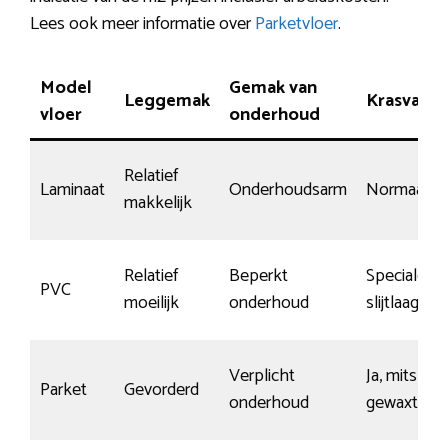
Lees ook meer informatie over
Parketvloer
.
Model
Gemak van
Leggemak
Krasvasth
vloer
onderhoud
Relatief
Laminaat
Onderhoudsarm
Normaal
makkelijk
Relatief
Beperkt
Speciale
PVC
moeilijk
onderhoud
slijtlaag
Verplicht
Ja, mits
Parket
Gevorderd
onderhoud
gewaxt