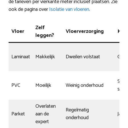
de tarieven per vierkante meter inclusief plaatsen. Zie
ook de pagina over
Isolatie van vloeren
.
Zelf
Vloer
Vloerverzorging
Kras
leggen?
Laminaat
Makkelijk
Dweilen volstaat
Gemi
Spec
PVC
Moeilijk
Weinig onderhoud
slijtl
Overlaten
Regelmatig
Parket
aan de
Ja, m
onderhoud
expert