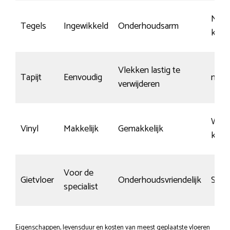
Nauw
Tegels
Ingewikkeld
Onderhoudsarm
kras
Vlekken lastig te
Tapijt
Eenvoudig
n.v.t.
verwijderen
Wein
Vinyl
Makkelijk
Gemakkelijk
kras
Voor de
Gietvloer
Onderhoudsvriendelijk
Snel
specialist
Eigenschappen, levensduur en kosten van meest geplaatste vloeren