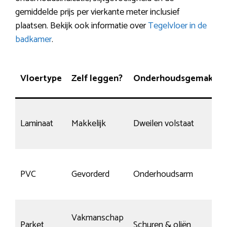
gemiddelde prijs per vierkante meter inclusief
plaatsen. Bekijk ook informatie over
Tegelvloer in de
badkamer
.
Vloertype
Zelf leggen?
Onderhoudsgemak
k
Laminaat
Makkelijk
Dweilen volstaat
M
S
PVC
Gevorderd
Onderhoudsarm
s
A
Vakmanschap
Parket
Schuren & oliën
v