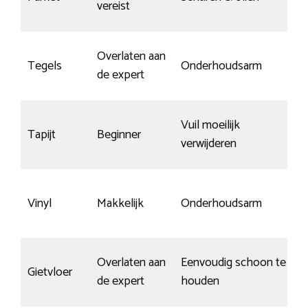
vereist
o
Overlaten aan
S
Tegels
Onderhoudsarm
de expert
k
Vuil moeilijk
n
Tapijt
Beginner
verwijderen
r
S
Vinyl
Makkelijk
Onderhoudsarm
t
Overlaten aan
Eenvoudig schoon te
S
Gietvloer
de expert
houden
k