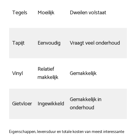
Tegels
Moeilijk
Dweilen volstaat
K
ni
Tapijt
Eenvoudig
Vraagt veel onderhoud
t
Relatief
Vinyl
Gemakkelijk
Re
makkelijk
Gemakkelijk in
Gietvloer
Ingewikkeld
K
onderhoud
Eigenschappen, levensduur en totale kosten van meest interessante