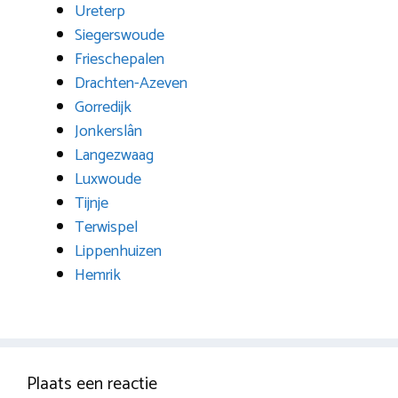
Ureterp
Siegerswoude
Frieschepalen
Drachten-Azeven
Gorredijk
Jonkerslân
Langezwaag
Luxwoude
Tijnje
Terwispel
Lippenhuizen
Hemrik
Plaats een reactie