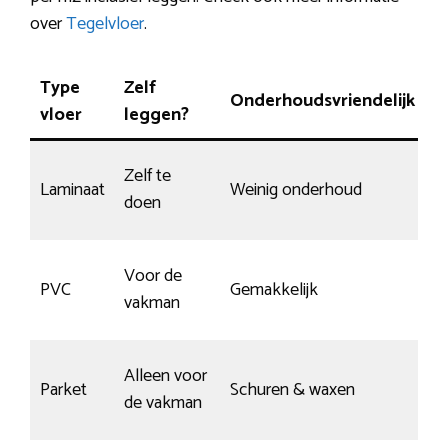
over
Tegelvloer
.
Type
Zelf
K
Onderhoudsvriendelijk
vloer
leggen?
k
Zelf te
Laminaat
Weinig onderhoud
B
doen
Voor de
S
PVC
Gemakkelijk
vakman
m
Alleen voor
Ja
Parket
Schuren & waxen
de vakman
g