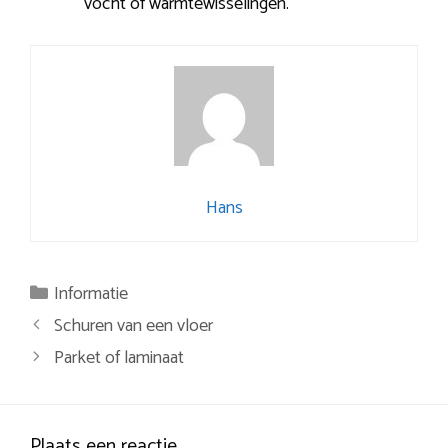
vocht of warmtewisselingen.
Hans
Categorieën
Informatie
Berichtnavigatie
Schuren van een vloer
Parket of laminaat
Plaats een reactie